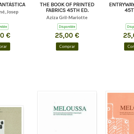
FANTÀSTICA
THE BOOK OF PRINTED
ENTRYWAY
FABRICS 45TH ED.
45T
né, Josep
Aziza Gril-Mariotte
nible
Disponible
Disp
00 €
25,00 €
25,
rar
Comprar
Co