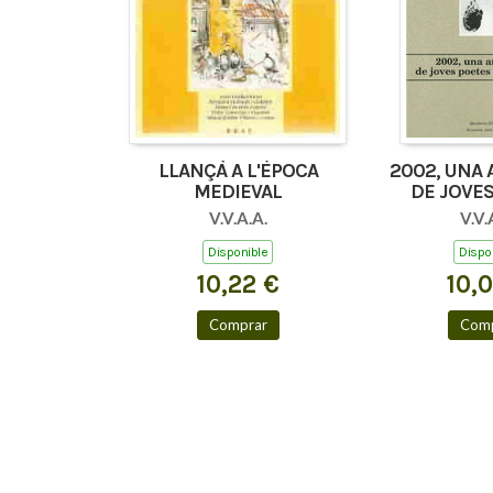
LLANÇÀ A L'ÈPOCA
2002, UNA
MEDIEVAL
DE JOVE
MENOR
V.V.A.A.
V.V.
Disponible
Dispo
10,22 €
10,
Comprar
Comp