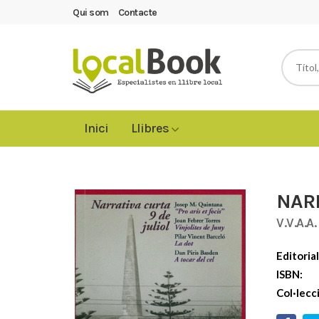
Qui som
Contacte
Inici
Llibres
NARR
V.V.A.A.
Editorial
ISBN:
Col·lecc