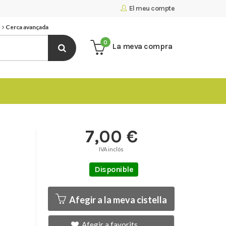
El meu compte
Cerca avançada
0
La meva compra
7,00 €
IVA inclós
Disponible
Afegir a la meva cistella
Afegir a favorits