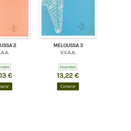
USSA 2
MELOUSSA 3
.A.A.
V.V.A.A.
onible
Disponible
03 €
13,22 €
mprar
Comprar