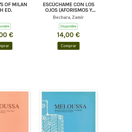
S OF MILAN
ESCÚCHAME CON LOS
H ED.
OJOS (AFORISMOS Y
TEXTOS BREVES)
Bechara, Zamir
onible
Disponible
00 €
14,00 €
mprar
Comprar