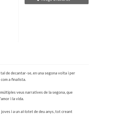
r tal de decantar-se, en una segona volta i per
com a finalista.
s múltiples veus narratives de la segona, que
amor i la vida.
oves i a un al·lotet de deu anys, tot creant