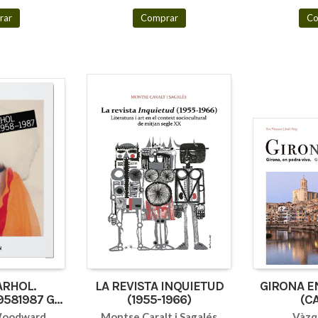
rar
Comprar
Co
RHOL.
LA REVISTA INQUIETUD
GIRONA E
581987 GB
(1955-1966)
(C
)
 Woodward
Montse Caralt i Sagalés
Vàzq