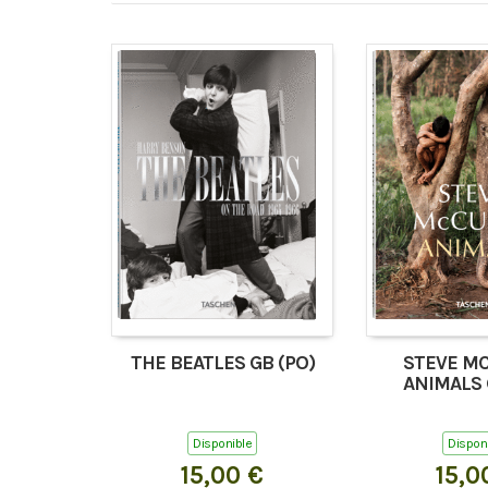
THE BEATLES GB (PO)
STEVE MC
ANIMALS 
Disponible
Dispon
15,00 €
15,0