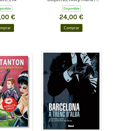
TARRAGONA CAT/GB
Capdevila, Joan / Duch, Joan
ponible
Disponible
,00 €
24,00 €
mprar
Comprar