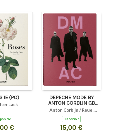
 IE (PO)
DEPECHE MODE BY
ANTON CORBIJN GB
lter Lack
(PO)
Anton Corbijn / Reuel
Golden
ponible
Disponible
,00 €
15,00 €