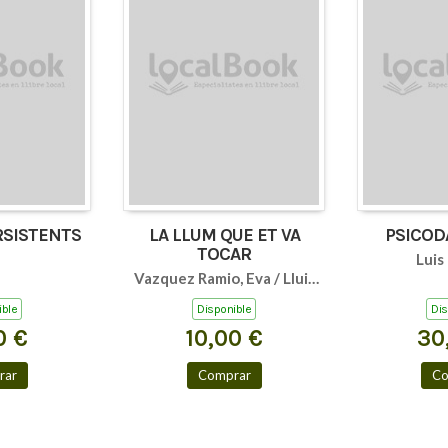
RSISTENTS
LA LLUM QUE ET VA
PSICOD
TOCAR
Luis
Vazquez Ramio, Eva / Lluis
Estopiñan / Eva Vazquez
ible
Disponible
Dis
0 €
10,00 €
30
rar
Comprar
Co