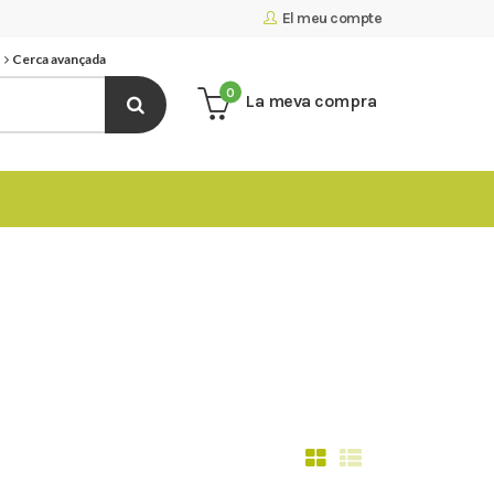
El meu compte
Cerca avançada
0
La meva compra