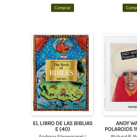
Comprar
Comp
EL LIBRO DE LAS BIBLIAS
ANDY WA
E (40)
POLAROIDS 19
(PO
Andreas Fingernagel /
Richard B.