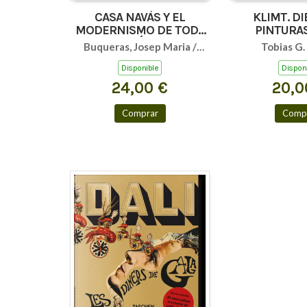
CASA NAVÀS Y EL
KLIMT. DI
MODERNISMO DE TODA
LA PROVÍNCIA DE
Buqueras, Josep Maria /
Tobias G.
TARRAGONA ESP/FR
Capdevila, Joan / Duch, Joan
Disponible
Dispon
24,00 €
20,0
Comprar
Comp