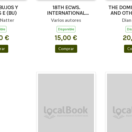
BUJOS Y
18TH ECWS.
THE DOMI
PINTURAS E (BU)
INTERNATIONAL
AND OTH
WATERCOLOUR
IN
 Natter
Varios autores
Dian
EXHIBITION
ible
Disponible
Dis
0 €
15,00 €
20
rar
Comprar
Co