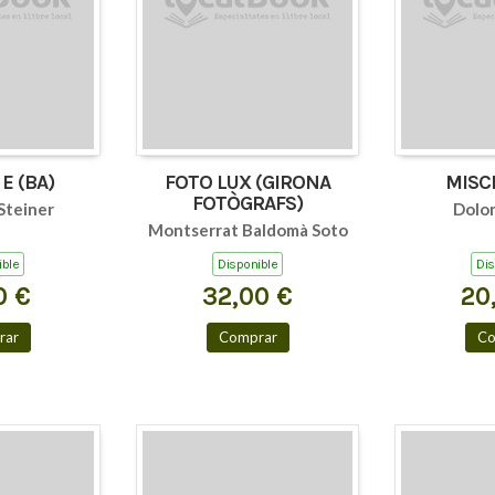
SCHIELE E (BA)
FOTO LUX (GIRONA
MISC
FOTÒGRAFS)
Steiner
Dolor
Montserrat Baldomà Soto
ible
Disponible
Dis
0 €
32,00 €
20
rar
Comprar
Co