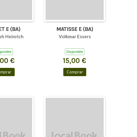
MONET E (BA)
MATISSE E (BA)
ph Heinrich
Volkmar Essers
ponible
Disponible
,00 €
15,00 €
mprar
Comprar