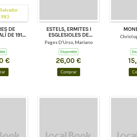
ES DE
ESTELS, ERMITES I
LÍ DE 1914
ESGLESIOLES DE
Christo
83
COLLSEROLA
Pages D'Urso, Mariano
ible
Disponible
Dis
0 €
26,00 €
15
rar
Comprar
Co