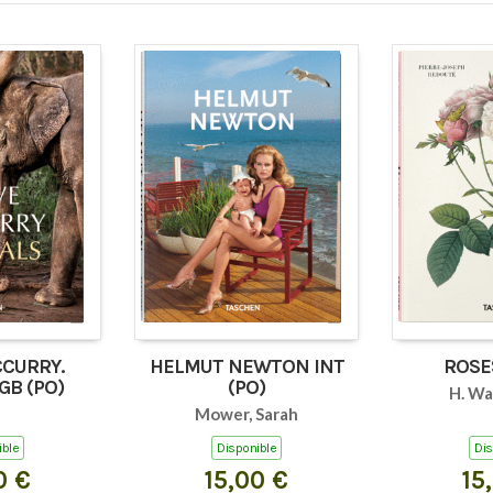
CURRY.
HELMUT NEWTON INT
ROSES
GB (PO)
(PO)
H. Wa
Mower, Sarah
ible
Disponible
Dis
0 €
15,00 €
15