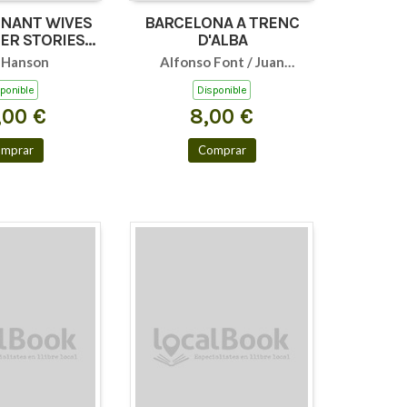
NANT WIVES
BARCELONA A TRENC
ER STORIES
D'ALBA
T (KO)
 Hanson
Alfonso Font / Juan
Antonio de Blas
ponible
Disponible
,00 €
8,00 €
mprar
Comprar