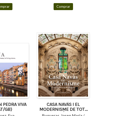
mprar
Comprar
N PEDRA VIVA
CASA NAVÀS I EL
AT/GB)
MODERNISME DE TOTA
LA PROVÍNCIA DE
uez, Eva
Buqueras, Josep Maria /