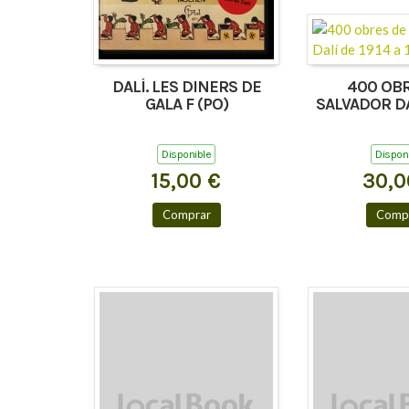
DALÍ. LES DINERS DE
400 OBR
GALA F (PO)
SALVADOR DA
A 19
Disponible
Dispon
15,00 €
30,0
Comprar
Comp