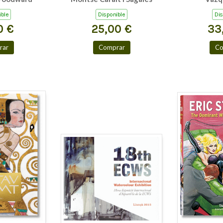
ible
Disponible
Dis
0 €
25,00 €
33
rar
Comprar
Co