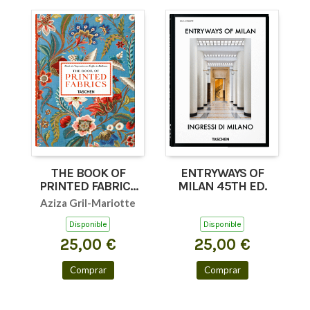
THE BOOK OF
ENTRYWAYS OF
PRINTED FABRICS
MILAN 45TH ED.
45TH ED.
Aziza Gril-Mariotte
Disponible
Disponible
25,00 €
25,00 €
Comprar
Comprar