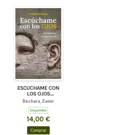
ESCÚCHAME CON
LOS OJOS
(AFORISMOS Y
Bechara, Zamir
TEXTOS BREVES)
Disponible
14,00 €
Comprar