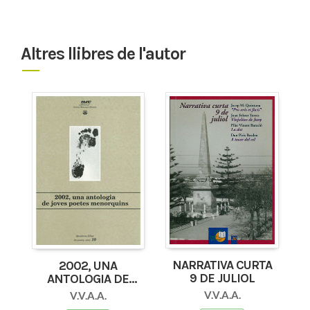
Altres llibres de l'autor
NARRATIVA CURTA
2002, UNA
9 DE JULIOL
ANTOLOGIA DE
JOVES POETES
V.V.A.A.
V.V.A.A.
MENORQUINS