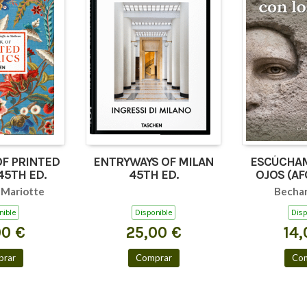
OF PRINTED
ENTRYWAYS OF MILAN
ESCÚCHAM
45TH ED.
45TH ED.
OJOS (AF
TEXTOS
-Mariotte
Bechar
nible
Disponible
Disp
00 €
25,00 €
14,
rar
Comprar
Co