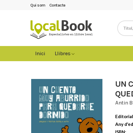
Qui som
Contacte
Inici
Llibres
UN 
QUE
Antin B
Editorial
Any d'ed
ISBN: