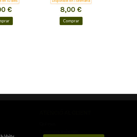
e en 10 dies
Disponible en 1 setmana
00 €
8,00 €
mprar
Comprar
ATENCIÓ AL CLIENT
Qui som
Comandes especials
 hàbits