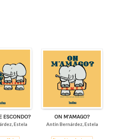
E ESCONDO?
ON M'AMAGO?
árdez, Estela
Antin Bernárdez, Estela