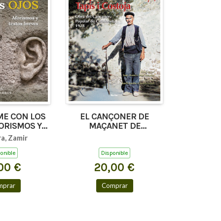
E CON LOS
EL CANÇONER DE
ORISMOS Y
MAÇANET DE
 BREVES)
CABRENYS, TAPIS I
a, Zamir
COSTOJA
onible
Disponible
00 €
20,00 €
mprar
Comprar