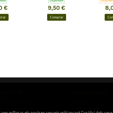
nible
Disponible
Disponibl
0 €
9,50 €
8,
rar
Comprar
Co
CONTACTE
PÀGINES LEGALS
(+34) 687 799 727
Avís legal
info@localbook.cat
Protecció de dades
 per millorar els nostres serveis mitjançant l'anàlisi dels seus