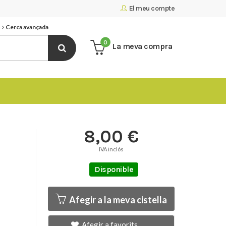
El meu compte
Cerca avançada
0
La meva compra
8,00 €
IVA inclós
Disponible
Afegir a la meva cistella
Afegir a favorits