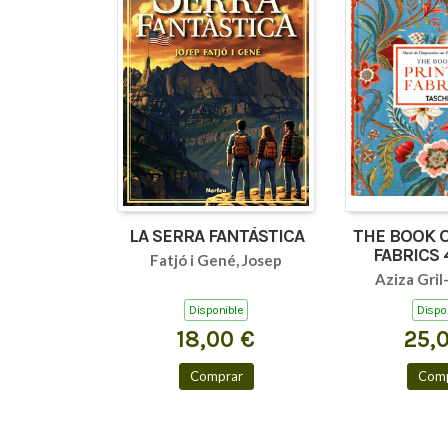
LA SERRA FANTÀSTICA
THE BOOK 
FABRICS 
Fatjó i Gené, Josep
Aziza Gril
Disponible
Dispo
18,00 €
25,
Comprar
Comp