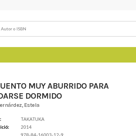
CUENTO MUY ABURRIDO PARA
DARSE DORMIDO
ernárdez, Estela
:
TAKATUKA
ició:
2014
978-84-16003-12-9