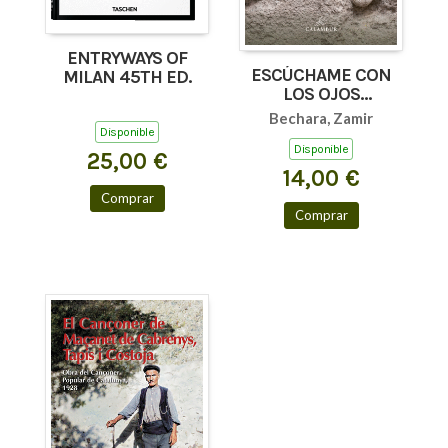
ENTRYWAYS OF
ESCÚCHAME CON
MILAN 45TH ED.
LOS OJOS
(AFORISMOS Y
Bechara, Zamir
TEXTOS BREVES)
Disponible
Disponible
25,00 €
14,00 €
Comprar
Comprar