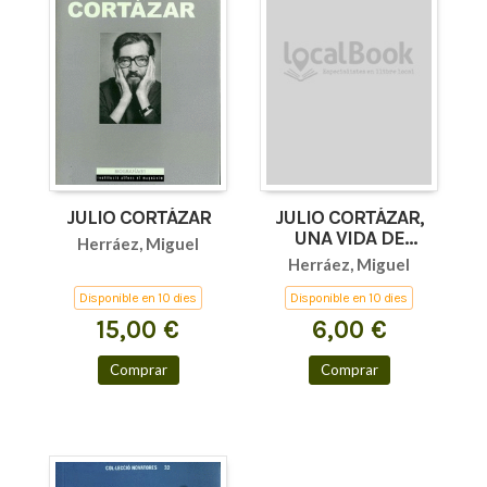
JULIO CORTÁZAR
JULIO CORTÁZAR,
UNA VIDA DE
Herráez, Miguel
EXILIADO Y OTROS
Herráez, Miguel
TEXTOS
Disponible en 10 dies
Disponible en 10 dies
15,00 €
6,00 €
Comprar
Comprar