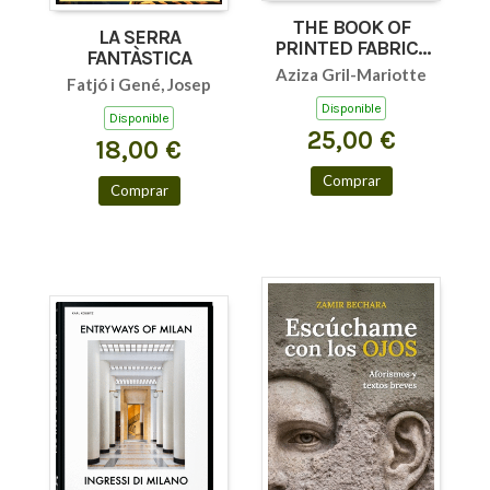
THE BOOK OF
LA SERRA
PRINTED FABRICS
FANTÀSTICA
45TH ED.
Aziza Gril-Mariotte
Fatjó i Gené, Josep
Disponible
Disponible
25,00 €
18,00 €
Comprar
Comprar