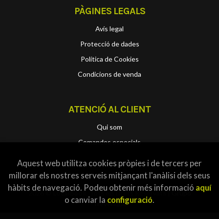
PÀGINES LEGALS
Avís legal
Protecció de dades
Política de Cookies
Condicions de venda
ATENCIÓ AL CLIENT
Qui som
Comandes especials
Aquest web utilitza cookies pròpies i de tercers per
millorar els nostres serveis mitjançant l'anàlisi dels seus
hàbits de navegació. Podeu obtenir més informació
aquí
2026 ©
Localbook
. Tots els Drets Reservats |
Grupo
o canviar la
configuració
.
Trevenque