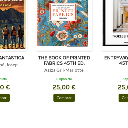
FANTÀSTICA
THE BOOK OF PRINTED
ENTRYWAY
FABRICS 45TH ED.
45T
né, Josep
Aziza Gril-Mariotte
nible
Disponible
Disp
00 €
25,00 €
25,
rar
Comprar
Co