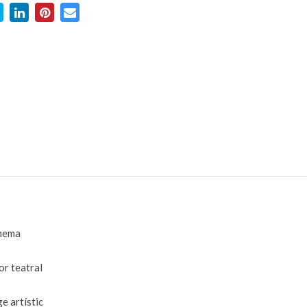
nema
r teatral
e artístic