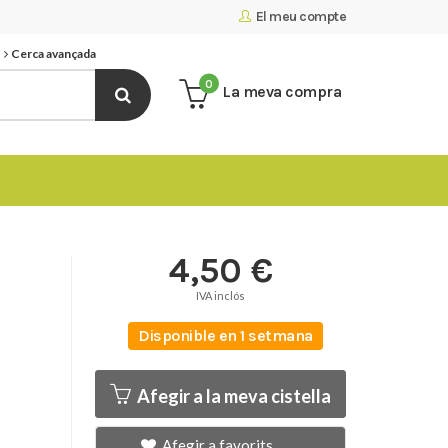
El meu compte
Cerca avançada
0
La meva compra
4,50 €
IVA inclós
Disponible en 1 setmana
Afegir a la meva cistella
Afegir a favorits