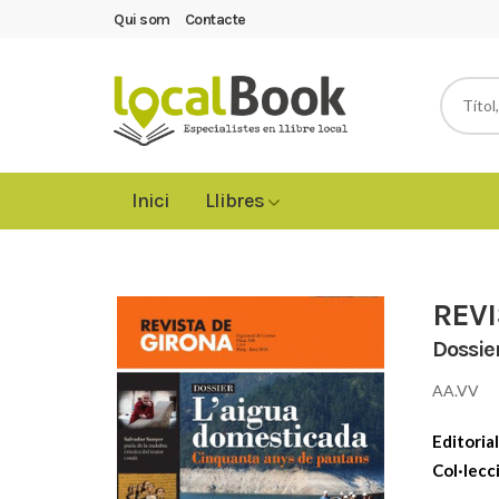
Qui som
Contacte
Inici
Llibres
REVI
Dossie
AA.VV
Editorial
Col·lecc