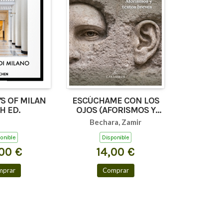
S OF MILAN
ESCÚCHAME CON LOS
H ED.
OJOS (AFORISMOS Y
TEXTOS BREVES)
Bechara, Zamir
onible
Disponible
00 €
14,00 €
mprar
Comprar