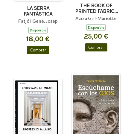
THE BOOK OF
LA SERRA
PRINTED FABRICS
FANTÀSTICA
45TH ED.
Aziza Gril-Mariotte
Fatjó i Gené, Josep
Disponible
Disponible
25,00 €
18,00 €
Comprar
Comprar