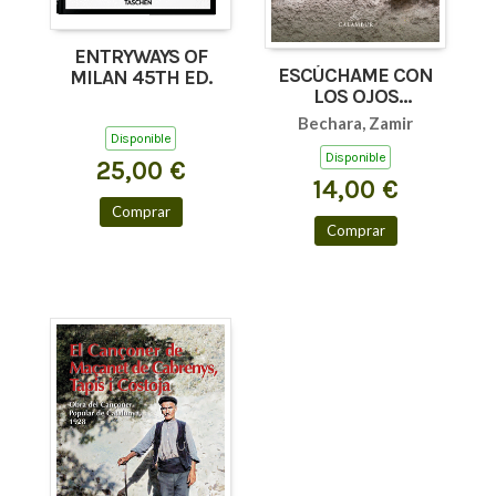
ENTRYWAYS OF
ESCÚCHAME CON
MILAN 45TH ED.
LOS OJOS
(AFORISMOS Y
Bechara, Zamir
TEXTOS BREVES)
Disponible
Disponible
25,00 €
14,00 €
Comprar
Comprar