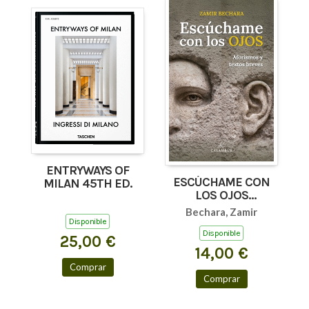
ENTRYWAYS OF
ESCÚCHAME CON
MILAN 45TH ED.
LOS OJOS
(AFORISMOS Y
Bechara, Zamir
TEXTOS BREVES)
Disponible
Disponible
25,00 €
14,00 €
Comprar
Comprar