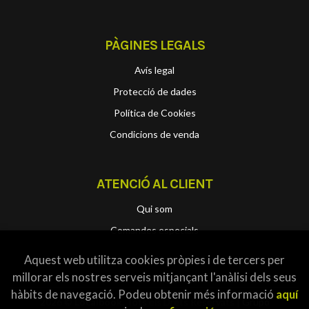
PÀGINES LEGALS
Avís legal
Protecció de dades
Política de Cookies
Condicions de venda
ATENCIÓ AL CLIENT
Qui som
Comandes especials
Aquest web utilitza cookies pròpies i de tercers per
millorar els nostres serveis mitjançant l'anàlisi dels seus
hàbits de navegació. Podeu obtenir més informació
aquí
2026 ©
Localbook
. Tots els Drets Reservats |
Grupo