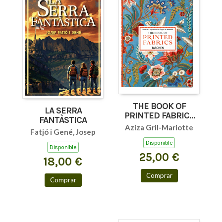
THE BOOK OF
LA SERRA
PRINTED FABRICS
FANTÀSTICA
45TH ED.
Aziza Gril-Mariotte
Fatjó i Gené, Josep
Disponible
Disponible
25,00 €
18,00 €
Comprar
Comprar