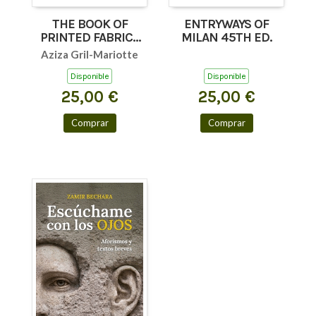
THE BOOK OF
ENTRYWAYS OF
PRINTED FABRICS
MILAN 45TH ED.
45TH ED.
Aziza Gril-Mariotte
Disponible
Disponible
25,00 €
25,00 €
Comprar
Comprar