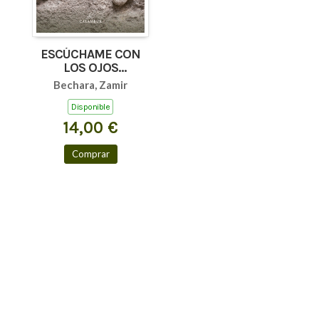
ESCÚCHAME CON
LOS OJOS
(AFORISMOS Y
Bechara, Zamir
TEXTOS BREVES)
Disponible
14,00 €
Comprar