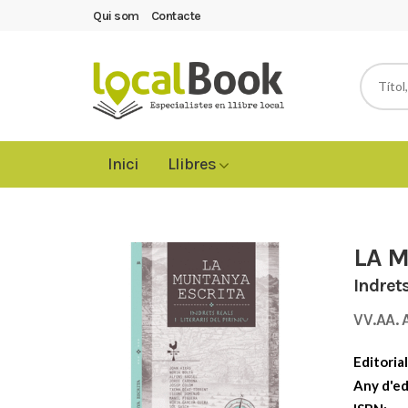
Qui som
Contacte
Inici
Llibres
LA 
Indrets
VV.AA. 
Editorial
Any d'ed