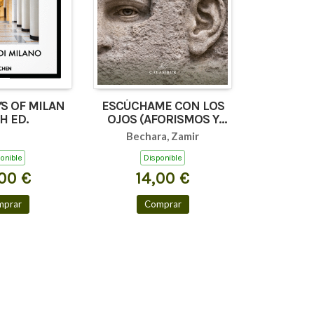
S OF MILAN
ESCÚCHAME CON LOS
H ED.
OJOS (AFORISMOS Y
TEXTOS BREVES)
Bechara, Zamir
onible
Disponible
00 €
14,00 €
mprar
Comprar