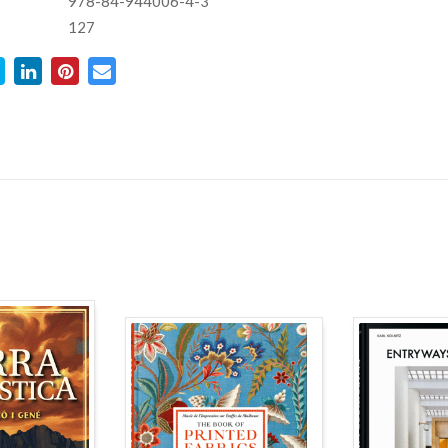
978-84-944006-4-3
127