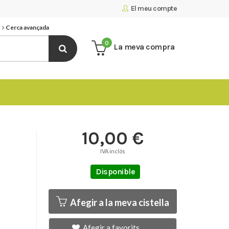
El meu compte
Cerca avançada
0
La meva compra
10,00 €
IVA inclós
Disponible
Afegir a la meva cistella
Afegir a favorits