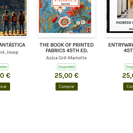
FANTÀSTICA
THE BOOK OF PRINTED
ENTRYWAY
FABRICS 45TH ED.
45T
né, Josep
Aziza Gril-Mariotte
nible
Disponible
Disp
00 €
25,00 €
25,
rar
Comprar
Co