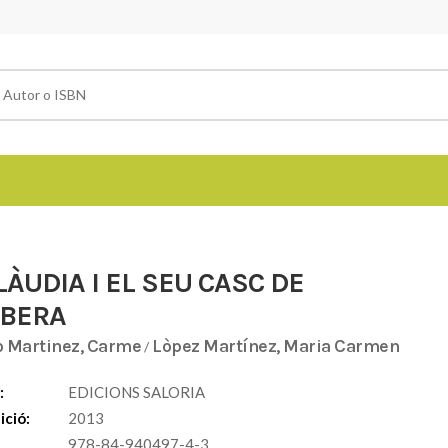
LÀUDIA I EL SEU CASC DE
BERA
 Martinez, Carme
Lòpez Martínez, Maria Carmen
/
:
EDICIONS SALORIA
ició:
2013
978-84-940497-4-3