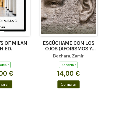
S OF MILAN
ESCÚCHAME CON LOS
H ED.
OJOS (AFORISMOS Y
TEXTOS BREVES)
Bechara, Zamir
onible
Disponible
00 €
14,00 €
mprar
Comprar