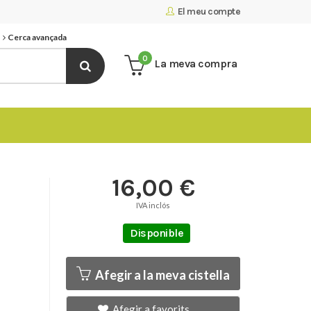
El meu compte
Cerca avançada
0
La meva compra
16,00 €
IVA inclós
Disponible
Afegir a la meva cistella
Afegir a favorits