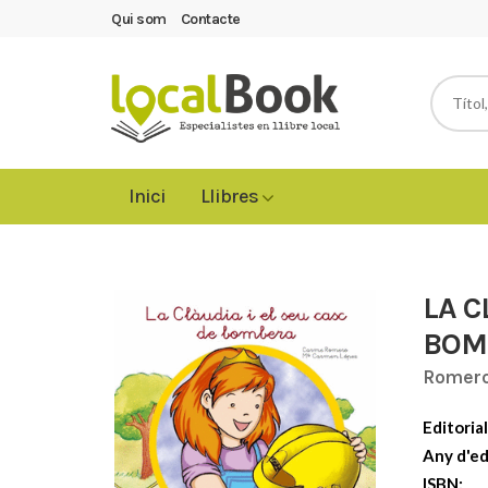
Qui som
Contacte
Inici
Llibres
LA C
BOM
Romero
Editorial
Any d'ed
ISBN: