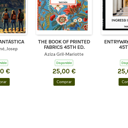
FANTÀSTICA
THE BOOK OF PRINTED
ENTRYWAY
FABRICS 45TH ED.
45T
né, Josep
Aziza Gril-Mariotte
nible
Disponible
Disp
00 €
25,00 €
25,
rar
Comprar
Co