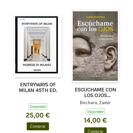
ENTRYWAYS OF
ESCÚCHAME CON
MILAN 45TH ED.
LOS OJOS
(AFORISMOS Y
Bechara, Zamir
TEXTOS BREVES)
Disponible
Disponible
25,00 €
14,00 €
Comprar
Comprar