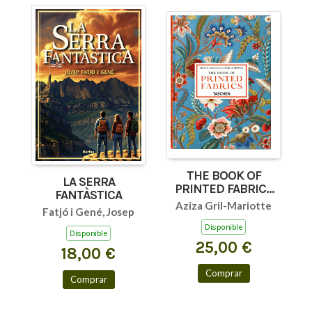
THE BOOK OF
LA SERRA
PRINTED FABRICS
FANTÀSTICA
45TH ED.
Aziza Gril-Mariotte
Fatjó i Gené, Josep
Disponible
Disponible
25,00 €
18,00 €
Comprar
Comprar