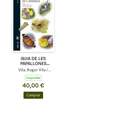
GUIA DE LES
PAPALLONES
DIÜRNES DE
Vila, Roger Vila /
CATALUNYA
Stefanescu,
Disponible
Constantí / Sesma,
40,00 €
José Manuel
Comprar