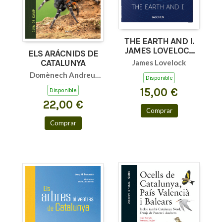
THE EARTH AND I.
JAMES LOVELOCK
ELS ARÀCNIDS DE
ET AL. GB (PO)
CATALUNYA
James Lovelock
Domènech Andreu,
Disponible
Marc / Bellvert Bantí,
15,00 €
Disponible
Adrià / Arnedo
22,00 €
Lombarte, Miquel
Comprar
Àngel
Comprar