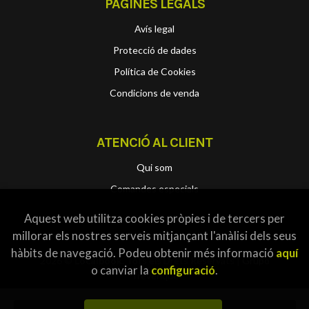
PÀGINES LEGALS
Avís legal
Protecció de dades
Política de Cookies
Condicions de venda
ATENCIÓ AL CLIENT
Qui som
Comandes especials
Aquest web utilitza cookies pròpies i de tercers per
millorar els nostres serveis mitjançant l'anàlisi dels seus
hàbits de navegació. Podeu obtenir més informació
aquí
2026 ©
Localbook
. Tots els Drets Reservats |
Grupo
o canviar la
configuració
.
Trevenque