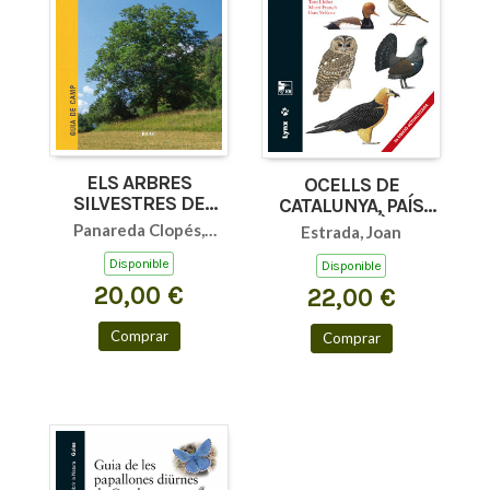
ELS ARBRES
OCELLS DE
SILVESTRES DE
CATALUNYA, PAÍS
CATALUNYA
VALENCIÀ I
Panareda Clopés,
Estrada, Joan
BALEARS
Josep M
Disponible
Disponible
20,00 €
22,00 €
Comprar
Comprar