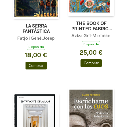
THE BOOK OF
LA SERRA
PRINTED FABRICS
FANTÀSTICA
45TH ED.
Aziza Gril-Mariotte
Fatjó i Gené, Josep
Disponible
Disponible
25,00 €
18,00 €
Comprar
Comprar