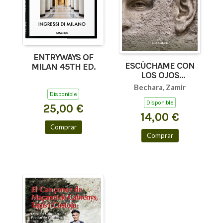
ENTRYWAYS OF
ESCÚCHAME CON
MILAN 45TH ED.
LOS OJOS
(AFORISMOS Y
Bechara, Zamir
TEXTOS BREVES)
Disponible
Disponible
25,00 €
14,00 €
Comprar
Comprar