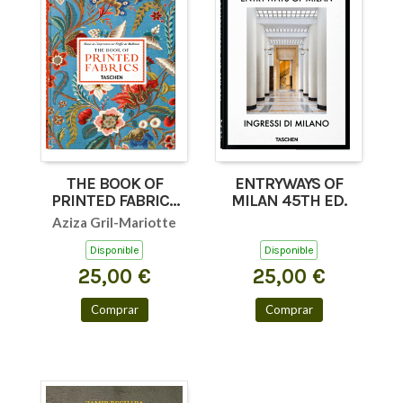
THE BOOK OF
ENTRYWAYS OF
PRINTED FABRICS
MILAN 45TH ED.
45TH ED.
Aziza Gril-Mariotte
Disponible
Disponible
25,00 €
25,00 €
Comprar
Comprar