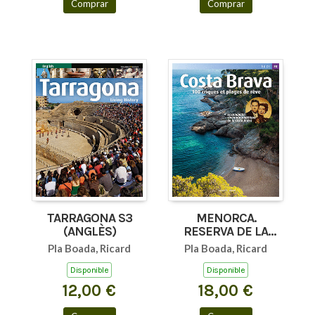
Comprar
Comprar
TARRAGONA S3
MENORCA.
(ANGLÈS)
RESERVA DE LA
BIOSFERA
Pla Boada, Ricard
Pla Boada, Ricard
GUIA+MAPA
(FRANCÈS)
Disponible
Disponible
12,00 €
18,00 €