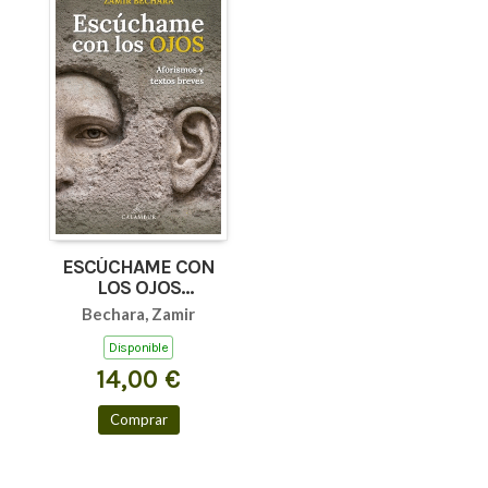
ESCÚCHAME CON
LOS OJOS
(AFORISMOS Y
Bechara, Zamir
TEXTOS BREVES)
Disponible
14,00 €
Comprar