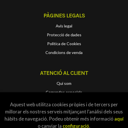
PÀGINES LEGALS
Avís legal
Protecció de dades
Política de Cookies
Condicions de venda
ATENCIÓ AL CLIENT
Qui som
Comandes especials
Aquest web utilitza cookies pròpies i de tercers per
millorar els nostres serveis mitjançant l'anàlisi dels seus
hàbits de navegació. Podeu obtenir més informació
aquí
2026 ©
Localbook
. Tots els Drets Reservats |
Grupo
o canviar la
configuració
.