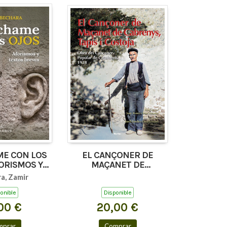
E CON LOS
EL CANÇONER DE
ORISMOS Y
MAÇANET DE
 BREVES)
CABRENYS, TAPIS I
a, Zamir
COSTOJA
onible
Disponible
00 €
20,00 €
mprar
Comprar