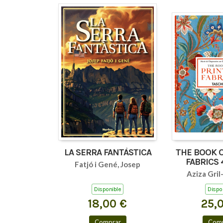
LA SERRA FANTÀSTICA
THE BOOK 
FABRICS 
Fatjó i Gené, Josep
Aziza Gril
Disponible
Dispo
18,00 €
25,
Comprar
Comp