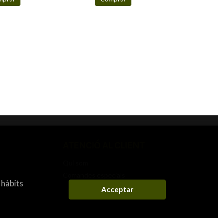
ATENCIÓ AL CLIENT
Qui som
Comandes especials
 hàbits
Acceptar