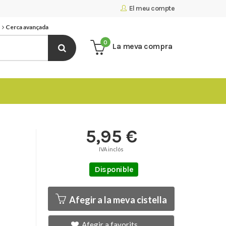
El meu compte
Cerca avançada
0
La meva compra
5,95 €
IVA inclós
Disponible
Afegir a la meva cistella
Afegir a favorits