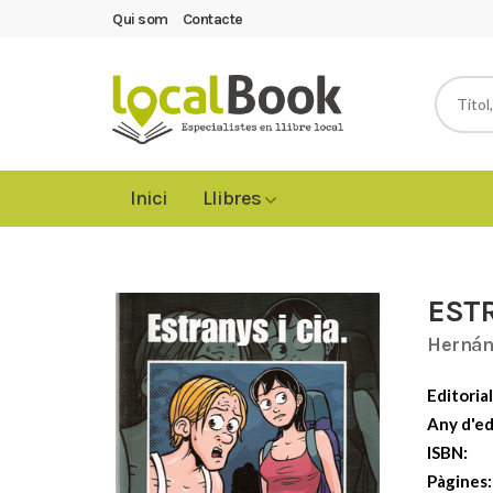
Qui som
Contacte
Inici
Llibres
ESTR
Hernán
Editorial
Any d'ed
ISBN:
Pàgines: