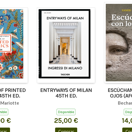
OF PRINTED
ENTRYWAYS OF MILAN
ESCÚCHAM
45TH ED.
45TH ED.
OJOS (AF
TEXTOS
-Mariotte
Bechar
nible
Disponible
Disp
00 €
25,00 €
14,
rar
Comprar
Co