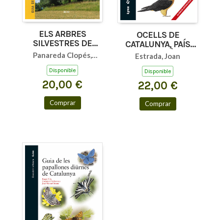
ELS ARBRES
OCELLS DE
SILVESTRES DE
CATALUNYA, PAÍS
CATALUNYA
VALENCIÀ I
Panareda Clopés,
Estrada, Joan
BALEARS
Josep M
Disponible
Disponible
20,00 €
22,00 €
Comprar
Comprar