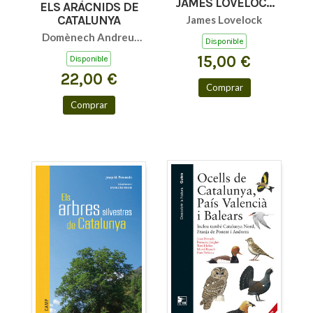
JAMES LOVELOCK
ELS ARÀCNIDS DE
ET AL. GB (PO)
CATALUNYA
James Lovelock
Domènech Andreu,
Disponible
Marc / Bellvert Bantí,
15,00 €
Disponible
Adrià / Arnedo
22,00 €
Lombarte, Miquel
Comprar
Àngel
Comprar