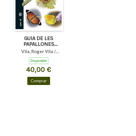
GUIA DE LES
PAPALLONES
DIÜRNES DE
Vila, Roger Vila /
CATALUNYA
Stefanescu,
Disponible
Constantí / Sesma,
40,00 €
José Manuel
Comprar