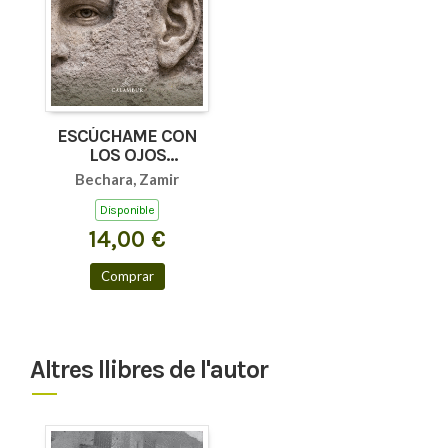
ESCÚCHAME CON
LOS OJOS
(AFORISMOS Y
Bechara, Zamir
TEXTOS BREVES)
Disponible
14,00 €
Comprar
Altres llibres de l'autor