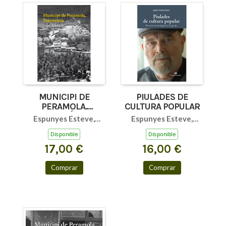
MUNICIPI DE
PIULADES DE
PERAMOLA.
CULTURA POPULAR
TOPONÍMIA
Espunyes Esteve,
Espunyes Esteve,
Josep
Josep
Disponible
Disponible
17,00 €
16,00 €
Comprar
Comprar