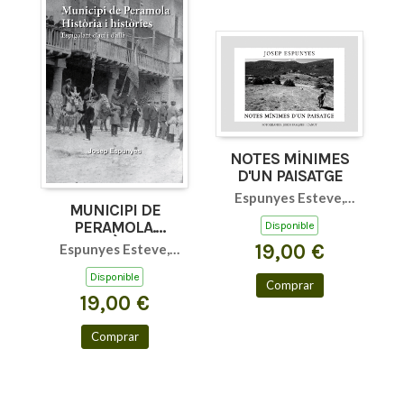
NOTES MÍNIMES
D'UN PAISATGE
Espunyes Esteve,
MUNICIPI DE
Josep
PERAMOLA.
Disponible
HISTÒRIA I
19,00 €
Espunyes Esteve,
HISTÒRIES III
Josep
Disponible
Comprar
19,00 €
Comprar