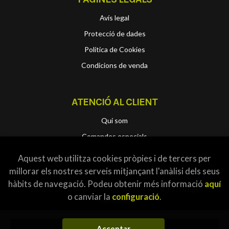
Avís legal
Protecció de dades
Política de Cookies
Condicions de venda
ATENCIÓ AL CLIENT
Qui som
Comandes especials
Aquest web utilitza cookies pròpies i de tercers per
millorar els nostres serveis mitjançant l'anàlisi dels seus
hàbits de navegació. Podeu obtenir més informació
aquí
2026 ©
Localbook
. Tots els Drets Reservats |
Grupo
o canviar la
configuració
.
Trevenque
Acceptar