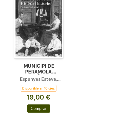
MUNICIPI DE
PERAMOLA.
HISTÒRIA I
Espunyes Esteve,
HISTÒRIES II
Josep
Disponible en 10 dies
19,00 €
Comprar