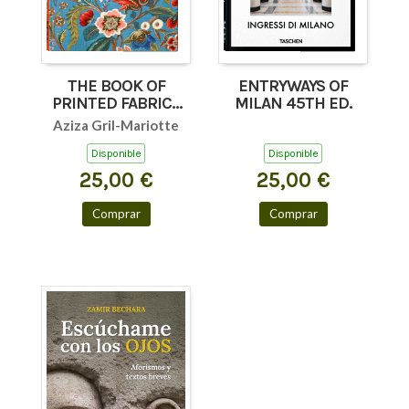
THE BOOK OF
ENTRYWAYS OF
PRINTED FABRICS
MILAN 45TH ED.
45TH ED.
Aziza Gril-Mariotte
Disponible
Disponible
25,00 €
25,00 €
Comprar
Comprar