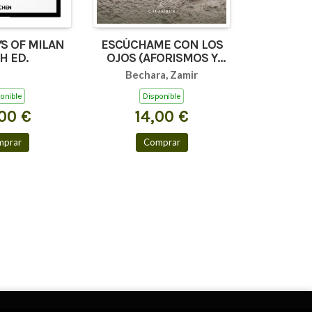
S OF MILAN
ESCÚCHAME CON LOS
H ED.
OJOS (AFORISMOS Y
TEXTOS BREVES)
Bechara, Zamir
onible
Disponible
00 €
14,00 €
mprar
Comprar