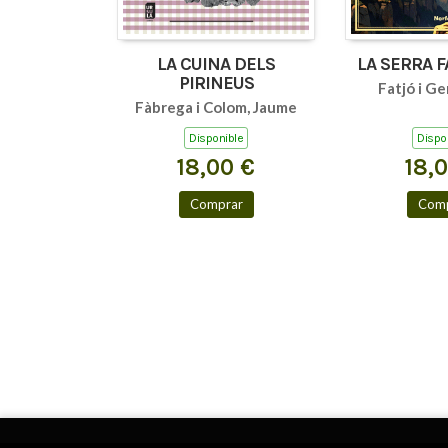
LA CUINA DELS
LA SERRA 
PIRINEUS
Fatjó i Ge
Fàbrega i Colom, Jaume
Disponible
Dispo
18,00 €
18,
Comprar
Comp