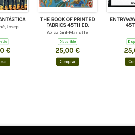
FANTÀSTICA
THE BOOK OF PRINTED
ENTRYWAY
FABRICS 45TH ED.
45T
né, Josep
Aziza Gril-Mariotte
nible
Disponible
Disp
00 €
25,00 €
25,
rar
Comprar
Co