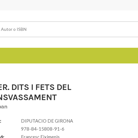
ER. DITS I FETS DEL
NSVASSAMENT
oan
:
DIPUTACIO DE GIRONA
978-84-15808-91-6
ió:
Francesc Eiximenis