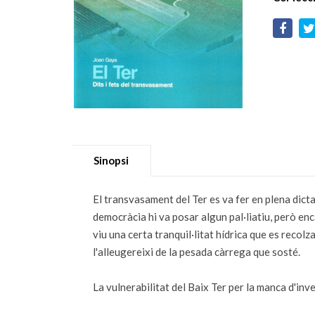
Sinopsi
El transvasament del Ter es va fer en plena dict
democràcia hi va posar algun pal·liatiu, però en
viu una certa tranquil·litat hídrica que es recolz
l'alleugereixi de la pesada càrrega que sosté.
La vulnerabilitat del Baix Ter per la manca d'inv