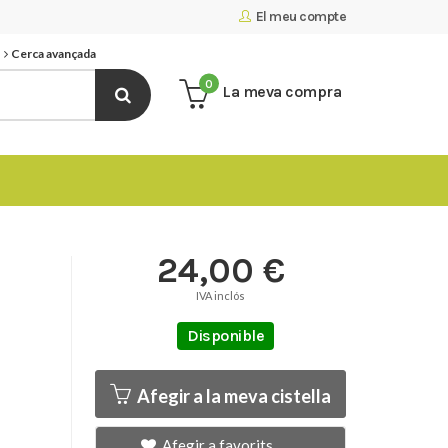
El meu compte
Cerca avançada
0
La meva compra
24,00 €
IVA inclós
Disponible
Afegir a la meva cistella
Afegir a favorits