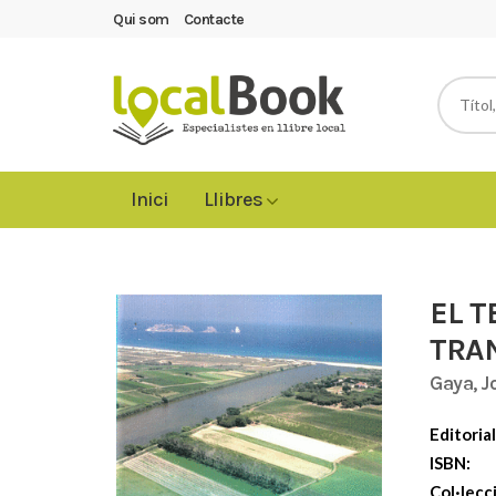
Qui som
Contacte
Inici
Llibres
EL T
TRA
Gaya, J
Editorial
ISBN:
Col·lecc