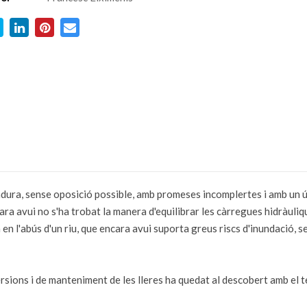
adura, sense oposició possible, amb promeses incomplertes i amb un ús
cara avui no s'ha trobat la manera d'equilibrar les càrregues hidràuli
a en l'abús d'un riu, que encara avui suporta greus riscs d'inundació, 
ersions i de manteniment de les lleres ha quedat al descobert amb el 