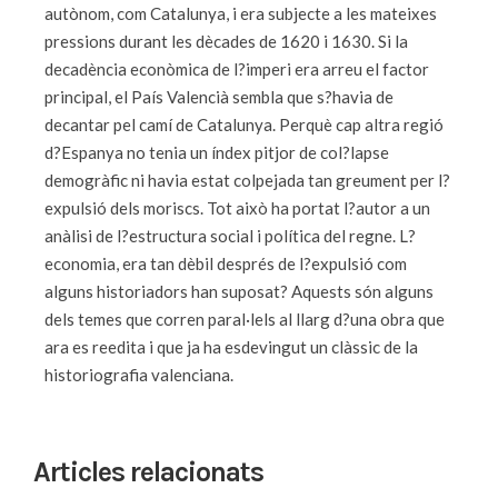
autònom, com Catalunya, i era subjecte a les mateixes
pressions durant les dècades de 1620 i 1630. Si la
decadència econòmica de l?imperi era arreu el factor
principal, el País Valencià sembla que s?havia de
decantar pel camí de Catalunya. Perquè cap altra regió
d?Espanya no tenia un índex pitjor de col?lapse
demogràfic ni havia estat colpejada tan greument per l?
expulsió dels moriscs. Tot això ha portat l?autor a un
anàlisi de l?estructura social i política del regne. L?
economia, era tan dèbil després de l?expulsió com
alguns historiadors han suposat? Aquests són alguns
dels temes que corren paral·lels al llarg d?una obra que
ara es reedita i que ja ha esdevingut un clàssic de la
historiografia valenciana.
Articles relacionats