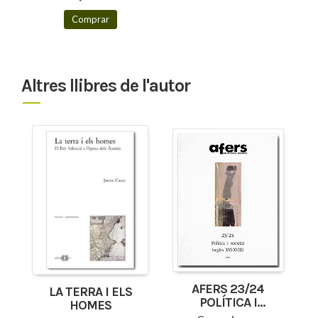
Comprar
Altres llibres de l'autor
AFERS 23/24
LA TERRA I ELS
POLÍTICA I
HOMES
SOCIETAT (SEGLES