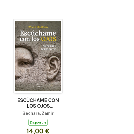
ESCÚCHAME CON
LOS OJOS
(AFORISMOS Y
Bechara, Zamir
TEXTOS BREVES)
Disponible
14,00 €