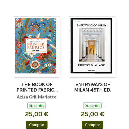
THE BOOK OF
ENTRYWAYS OF
PRINTED FABRICS
MILAN 45TH ED.
45TH ED.
Aziza Gril-Mariotte
Disponible
Disponible
25,00 €
25,00 €
Comprar
Comprar