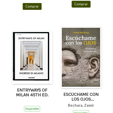
Comprar
Comprar
ENTRYWAYS OF
ESCÚCHAME CON
MILAN 45TH ED.
LOS OJOS
(AFORISMOS Y
Bechara, Zamir
TEXTOS BREVES)
Disponible