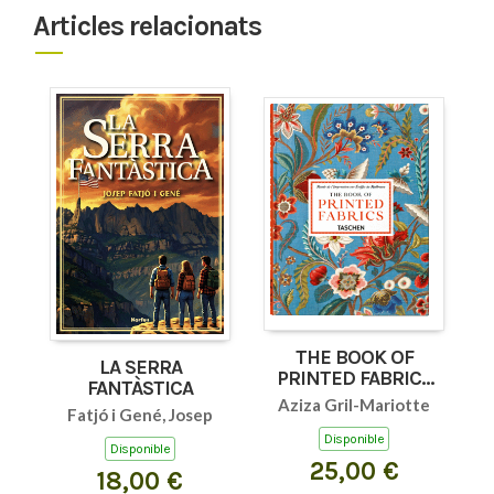
Articles relacionats
THE BOOK OF
LA SERRA
PRINTED FABRICS
FANTÀSTICA
45TH ED.
Aziza Gril-Mariotte
Fatjó i Gené, Josep
Disponible
Disponible
25,00 €
18,00 €