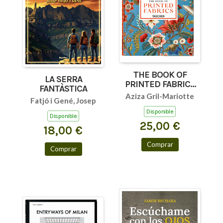
THE BOOK OF
LA SERRA
PRINTED FABRICS
FANTÀSTICA
45TH ED.
Aziza Gril-Mariotte
Fatjó i Gené, Josep
Disponible
Disponible
25,00 €
18,00 €
Comprar
Comprar