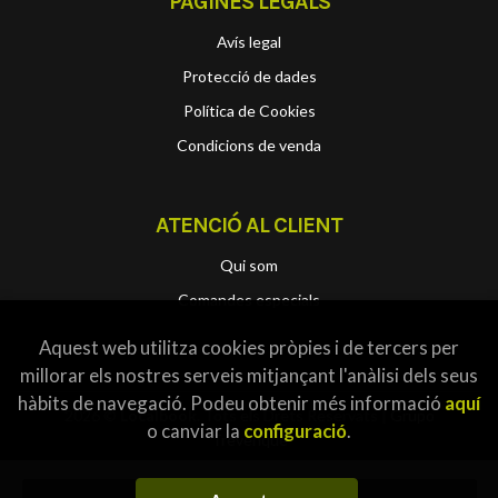
PÀGINES LEGALS
Avís legal
Protecció de dades
Política de Cookies
Condicions de venda
ATENCIÓ AL CLIENT
Qui som
Comandes especials
Aquest web utilitza cookies pròpies i de tercers per
millorar els nostres serveis mitjançant l'anàlisi dels seus
hàbits de navegació. Podeu obtenir més informació
aquí
2026 ©
Localbook
. Tots els Drets Reservats |
Grupo
o canviar la
configuració
.
Trevenque