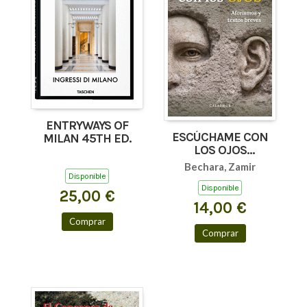
ENTRYWAYS OF
ESCÚCHAME CON
MILAN 45TH ED.
LOS OJOS
(AFORISMOS Y
Bechara, Zamir
TEXTOS BREVES)
Disponible
Disponible
25,00 €
14,00 €
Comprar
Comprar