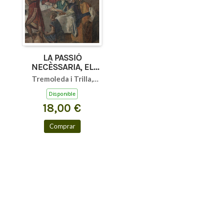
LA PASSIÓ
NECÈSSARIA, EL
PINTOR MARIAN
Tremoleda i Trilla,
LLAVANERA
Joaquim
Disponible
18,00 €
Comprar