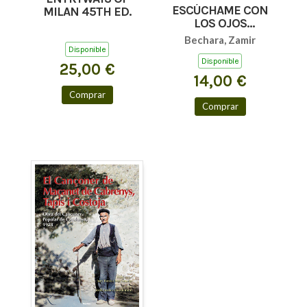
ESCÚCHAME CON
MILAN 45TH ED.
LOS OJOS
(AFORISMOS Y
Bechara, Zamir
TEXTOS BREVES)
Disponible
Disponible
25,00 €
14,00 €
Comprar
Comprar