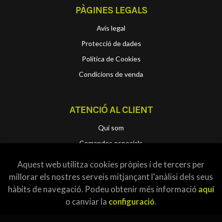
PÀGINES LEGALS
Avís legal
Protecció de dades
Política de Cookies
Condicions de venda
ATENCIÓ AL CLIENT
Qui som
Comandes especials
Aquest web utilitza cookies pròpies i de tercers per
millorar els nostres serveis mitjançant l'anàlisi dels seus
hàbits de navegació. Podeu obtenir més informació
aquí
2026 ©
Localbook
. Tots els Drets Reservats |
Grupo
o canviar la
configuració
.
Trevenque