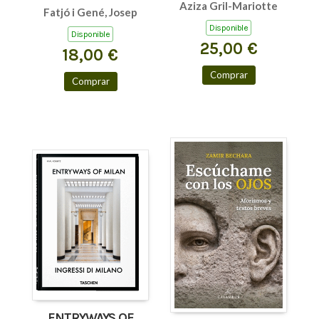
45TH ED.
Aziza Gril-Mariotte
Fatjó i Gené, Josep
Disponible
Disponible
25,00 €
18,00 €
Comprar
Comprar
ENTRYWAYS OF