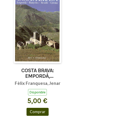
COSTA BRAVA:
EMPORDÀ,
BANYOLES,
Fèlix Franquesa, Jenar
BESALÚ, GIRONA
Disponible
5,00 €
Comprar