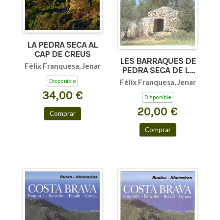
LA PEDRA SECA AL
CAP DE CREUS
LES BARRAQUES DE
Fèlix Franquesa, Jenar
PEDRA SECA DE LA
GARRIGA
Fèlix Franquesa, Jenar
Disponible
D'EMPORDÀ
34,00 €
Disponible
20,00 €
Comprar
Comprar