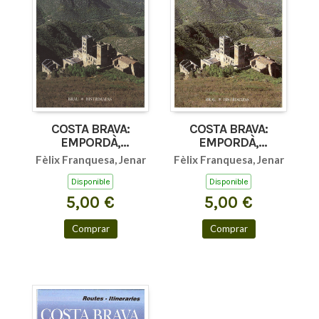
COSTA BRAVA:
COSTA BRAVA:
EMPORDÀ,
EMPORDÀ,
BANYOLES,
BANYOLES,
Fèlix Franquesa, Jenar
Fèlix Franquesa, Jenar
BESALÚ, GIRONA
BESALÚ, GIRONA
Disponible
Disponible
5,00 €
5,00 €
Comprar
Comprar