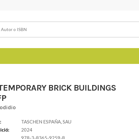
TEMPORARY BRICK BUILDINGS
FP
Jodidio
:
TASCHEN ESPAÑA, SAU
ició:
2024
978-3-8365-9259-8