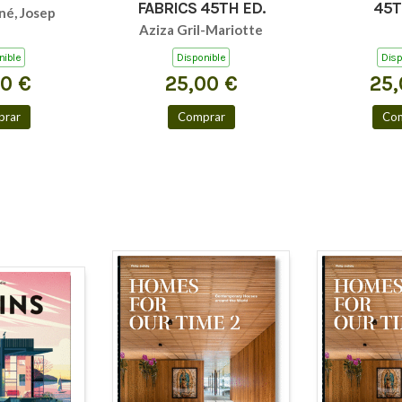
FABRICS 45TH ED.
45T
né, Josep
Aziza Gril-Mariotte
nible
Disponible
Disp
00 €
25,00 €
25,
rar
Comprar
Co