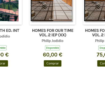
TH ED. INT
HOMES FOR OUR TIME
HOMES FOR
VOL. 2 IEP (XX)
VOL. 2
Jodidio
Philip Jodidio
Philip
nible
Disponible
Disp
00 €
60,00 €
75,
rar
Comprar
Co