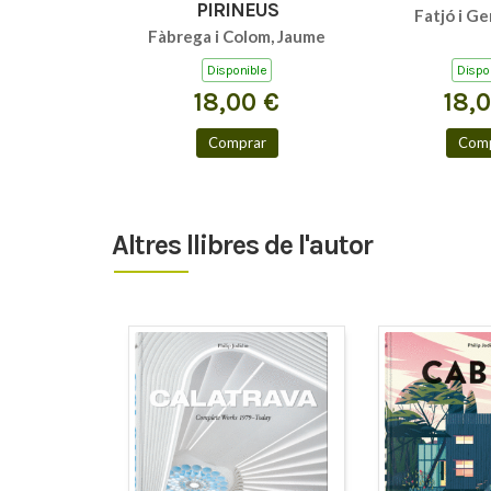
PIRINEUS
Fatjó i Ge
Fàbrega i Colom, Jaume
Disponible
Dispo
18,00 €
18,
Comprar
Comp
Altres llibres de l'autor