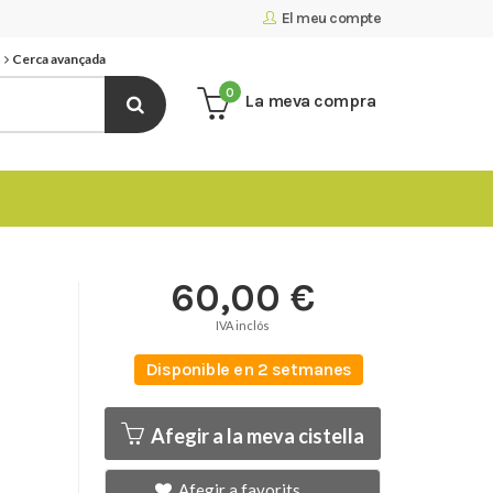
El meu compte
Cerca avançada
0
La meva compra
60,00 €
IVA inclós
Disponible en 2 setmanes
Afegir a la meva cistella
Afegir a favorits