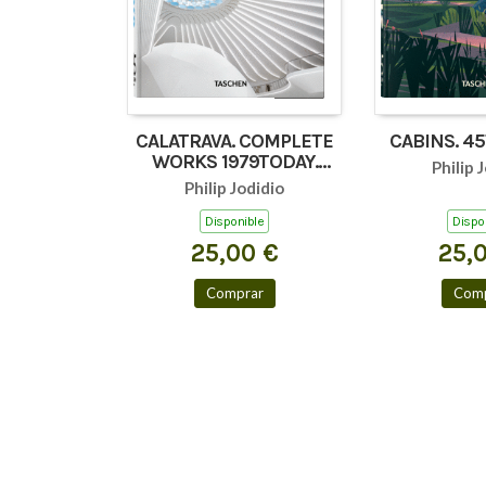
CALATRAVA. COMPLETE
CABINS. 45
WORKS 1979TODAY.
Philip 
45TH ED.
Philip Jodidio
Disponible
Dispo
25,00 €
25,
Comprar
Comp