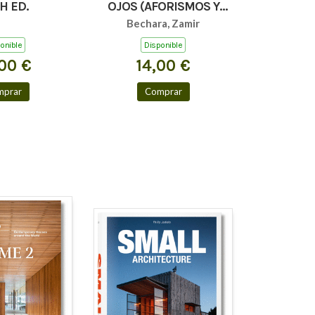
H ED.
OJOS (AFORISMOS Y
TEXTOS BREVES)
Bechara, Zamir
onible
Disponible
00 €
14,00 €
mprar
Comprar