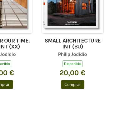
 OUR TIME.
SMALL ARCHITECTURE
 INT (XX)
INT (BU)
 Jodidio
Philip Jodidio
onible
Disponible
00 €
20,00 €
mprar
Comprar