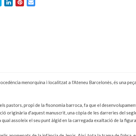
ocedència menorquina i localitzat a l'Ateneu Barcelonès, és una peça
 dels pastors, propi de la fisonomia barroca, fa que el desenvolupament
ció originària d'aquest manuscrit, una còpia de les darreries del se
 qual assoleix el seu punt àlgid en la carregada exaltació de la figur
gelis anomenats de la infància de Jesús. Així, tota la trama de l'obra,