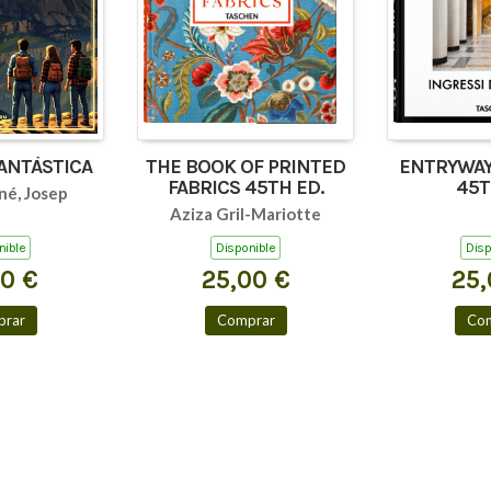
FANTÀSTICA
THE BOOK OF PRINTED
ENTRYWAY
FABRICS 45TH ED.
45T
né, Josep
Aziza Gril-Mariotte
nible
Disponible
Disp
00 €
25,00 €
25,
rar
Comprar
Co