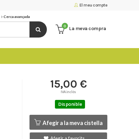
El meu compte
Cerca avançada
0
La meva compra
15,00 €
IVA inclós
Disponible
Afegir a la meva cistella
Afegir a favorits