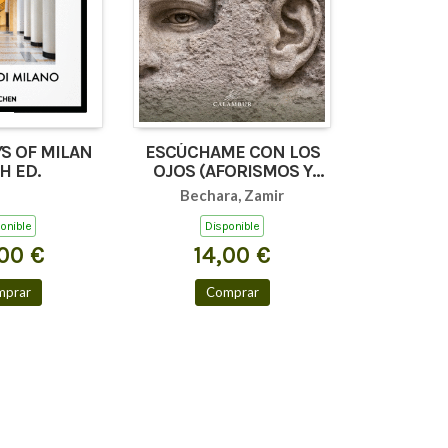
S OF MILAN
ESCÚCHAME CON LOS
H ED.
OJOS (AFORISMOS Y
TEXTOS BREVES)
Bechara, Zamir
onible
Disponible
00 €
14,00 €
mprar
Comprar