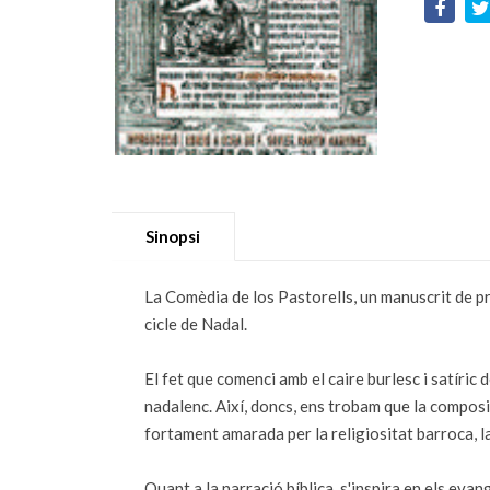
Sinopsi
La Comèdia de los Pastorells, un manuscrit de pr
cicle de Nadal.
El fet que comenci amb el caire burlesc i satíric
nadalenc. Així, doncs, ens trobam que la composi
fortament amarada per la religiositat barroca, la
Quant a la narració bíblica, s'inspira en els evan