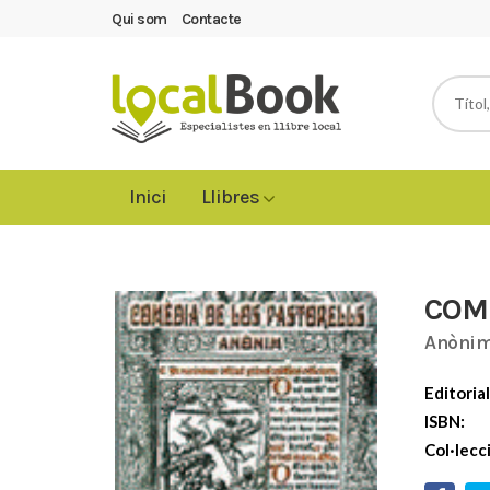
Qui som
Contacte
Inici
Llibres
COM
Anòni
Editorial
ISBN:
Col·lecc