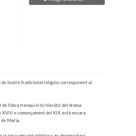
 de teatre tradicional religiós corresponent al
 de l'obra trenqui el to hieràtic del drama
gle XVIII o començament del XIX, està encara
a de Maria.
 en la seva vessant religiosa, es desenvolupa