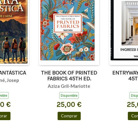
FANTÀSTICA
THE BOOK OF PRINTED
ENTRYWAY
FABRICS 45TH ED.
45T
né, Josep
Aziza Gril-Mariotte
nible
Disponible
Disp
00 €
25,00 €
25,
rar
Comprar
Co