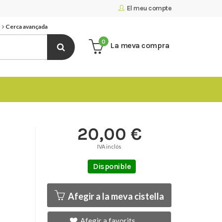
El meu compte
Cerca avançada
0
La meva compra
20,00 €
IVA inclós
Disponible
Afegir a la meva cistella
Afegir a favorits