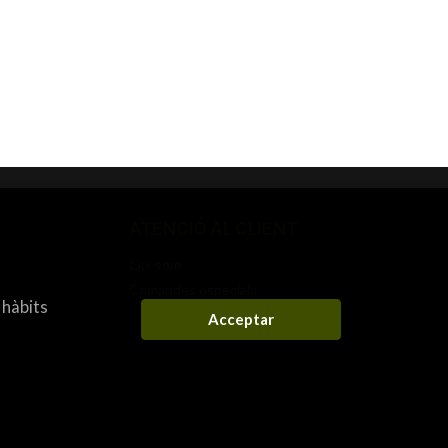
ATENCIÓ AL CLIENT
Qui som
Comandes especials
 hàbits
Acceptar