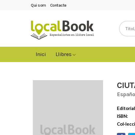
Qui som
Contacte
Inici
Llibres
CIUT
Españo
Editorial
ISBN:
Col·lecc