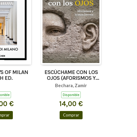
S OF MILAN
ESCÚCHAME CON LOS
H ED.
OJOS (AFORISMOS Y
TEXTOS BREVES)
Bechara, Zamir
onible
Disponible
00 €
14,00 €
mprar
Comprar