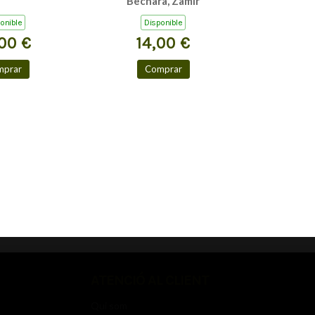
Bechara, Zamir
onible
Disponible
00 €
14,00 €
mprar
Comprar
ATENCIÓ AL CLIENT
Qui som