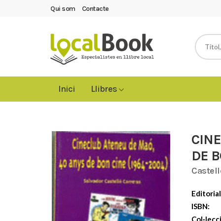
Qui som
Contacte
Inici
Llibres
CINE
DE B
Castell
Editorial
ISBN:
Col·lecc