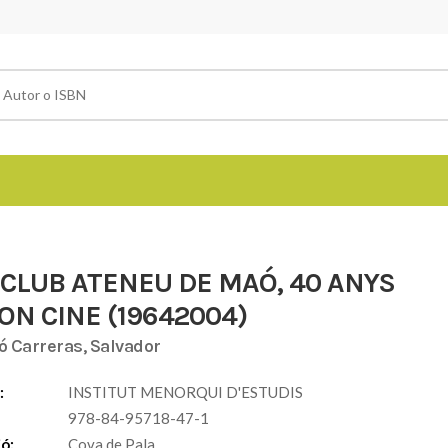
CLUB ATENEU DE MAÓ, 40 ANYS
ON CINE (19642004)
ó Carreras, Salvador
:
INSTITUT MENORQUI D'ESTUDIS
978-84-95718-47-1
ió:
Cova de Pala