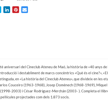
tè aniversari del Cineclub Ateneu de Maó, la història de «40 anys de
troducció i destabliment de marcs concèntrics «Què és el cine?», «El
etinguda, en «La història del Cineclub Ateneu», que divideix en les e
 Carlos Couceiro (1963-1968), Josep Domènech (1968-1969), Miquel 
(1998-2003) i César Rodríguez-Merchán (2003- ). Completa el llibre
 pellícules projectades com dels 1.873 socis.