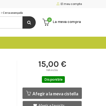
El meu compte
Cerca avançada
0
La meva compra
15,00 €
IVA inclós
Disponible
Afegir a la meva cistella
Afegir a favorits