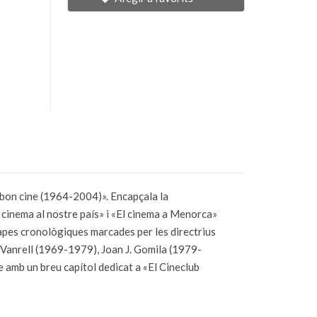
 bon cine (1964-2004)». Encapçala la
 cinema al nostre país» i «El cinema a Menorca»
tapes cronològiques marcades per les directrius
Vanrell (1969-1979), Joan J. Gomila (1979-
 amb un breu capítol dedicat a «El Cineclub