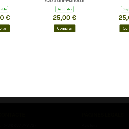
Aziza Gril-Mariotte
nible
Disponible
Disp
00 €
25,00 €
25,
rar
Comprar
Co
CONTACTE
PÀGINES LEGALS
(+34) 687 799 727
Avís legal