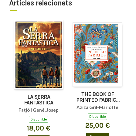
Articles relacionats
THE BOOK OF
LA SERRA
PRINTED FABRICS
FANTÀSTICA
45TH ED.
Aziza Gril-Mariotte
Fatjó i Gené, Josep
Disponible
Disponible
25,00 €
18,00 €