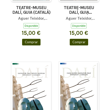
TEATRE-MUSEU
TEATRE-MUSEU
DALÍ, GUIA (CATALÀ)
DALÍ, GUIA
(CASTELLÀ)
Aguer Teixidor,
Aguer Teixidor,
Montse / Pitxot Soler,
Montse / Pitxot Soler,
Disponible
Disponible
Antoni / Puig
Antoni / Puig
15,00 €
15,00 €
Castellano, Jordi
Castellano, Jordi
Comprar
Comprar