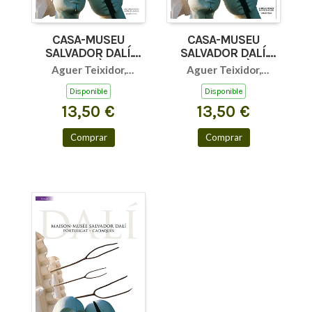
CASA-MUSEU
CASA-MUSEU
SALVADOR DALÍ.
SALVADOR DALÍ.
(ANGLÈS)
(CASTELLÀ)
Aguer Teixidor,
Aguer Teixidor,
Montse / Pitxot Soler,
Montse / Pitxot Soler,
Disponible
Disponible
Antoni / Puig
Antoni / Puig
13,50 €
13,50 €
Castellano, Jordi
Castellano, Jordi
Comprar
Comprar