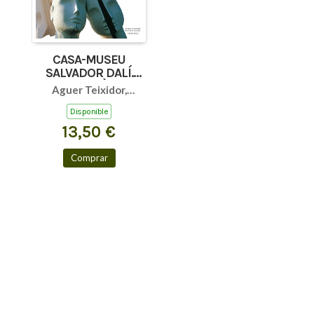
CASA-MUSEU
SALVADOR DALÍ.
(FRANCÈS)
Aguer Teixidor,
Montse / Pitxot Soler,
Disponible
Antoni / Puig
13,50 €
Castellano, Jordi
Comprar