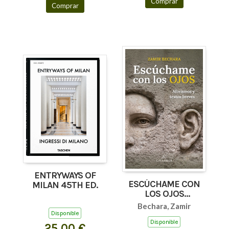
Comprar
Comprar
ENTRYWAYS OF
ESCÚCHAME CON
MILAN 45TH ED.
LOS OJOS
(AFORISMOS Y
Bechara, Zamir
TEXTOS BREVES)
Disponible
Disponible
25,00 €