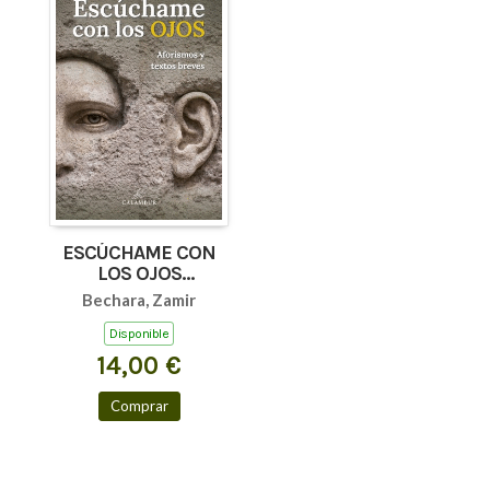
ESCÚCHAME CON
LOS OJOS
(AFORISMOS Y
Bechara, Zamir
TEXTOS BREVES)
Disponible
14,00 €
Comprar