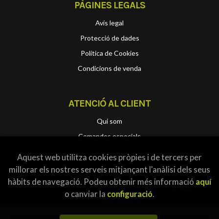
PÀGINES LEGALS
Avís legal
Protecció de dades
Política de Cookies
Condicions de venda
ATENCIÓ AL CLIENT
Qui som
Comandes especials
Aquest web utilitza cookies pròpies i de tercers per
millorar els nostres serveis mitjançant l'anàlisi dels seus
hàbits de navegació. Podeu obtenir més informació
aquí
2026 ©
Localbook
. Tots els Drets Reservats |
Grupo
o canviar la
configuració
.
Trevenque