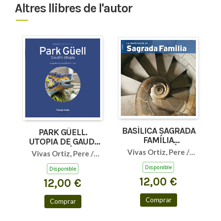
Altres llibres de l'autor
BASÍLICA SAGRADA
PARK GÜELL.
FAMÍLIA
UTOPIA DE GAUDÍ
(CASTELLÀ)
(ANGLÈS)
Vivas Ortiz, Pere /
Vivas Ortiz, Pere /
Carandell i Robuste,
Carandell i Robusté,
Disponible
Disponible
Josep M.
Josep M.
12,00 €
12,00 €
Comprar
Comprar