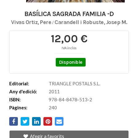
BASÍLICA SAGRADA FAMILIA -D
Vivas Ortiz, Pere
Carandell i Robuste, Josep M.
/
12,00 €
IVA inclós
Disponible
Editorial:
TRIANGLE POSTALS S.L.
Any d'edició:
2011
ISBN:
978-84-8478-513-2
Pàgines:
240
Afegir a favorits