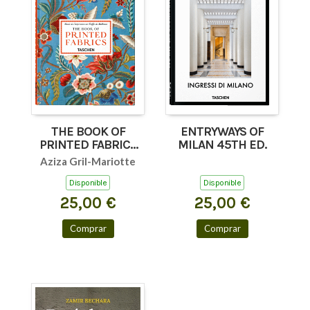
THE BOOK OF
ENTRYWAYS OF
PRINTED FABRICS
MILAN 45TH ED.
45TH ED.
Aziza Gril-Mariotte
Disponible
Disponible
25,00 €
25,00 €
Comprar
Comprar