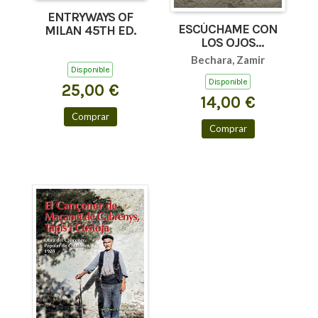
ENTRYWAYS OF
ESCÚCHAME CON
MILAN 45TH ED.
LOS OJOS
(AFORISMOS Y
Bechara, Zamir
TEXTOS BREVES)
Disponible
Disponible
25,00 €
14,00 €
Comprar
Comprar