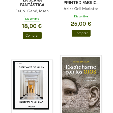
PRINTED FABRICS
FANTÀSTICA
45TH ED.
Aziza Gril-Mariotte
Fatjó i Gené, Josep
Disponible
Disponible
25,00 €
18,00 €
Comprar
Comprar