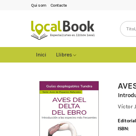
Qui som
Contacte
Inici
Llibres
AVES
Introd
Víctor 
Editorial
ISBN: