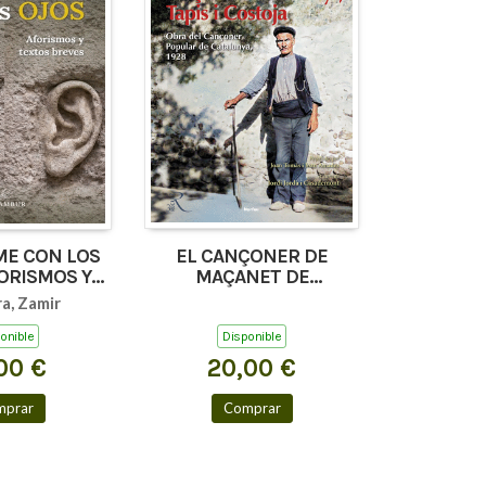
E CON LOS
EL CANÇONER DE
ORISMOS Y
MAÇANET DE
 BREVES)
CABRENYS, TAPIS I
a, Zamir
COSTOJA
onible
Disponible
00 €
20,00 €
mprar
Comprar