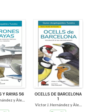
 Y RAYAS 56
OCELLS DE BARCELONA
1
rnández y Àlex
Víctor J. Hernández y Àlex
carell
Mascarell