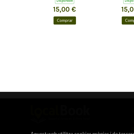
Disponible
Dispo
15,00 €
15,
Comprar
Comp
Aquest web utilitza cookies pròpies i de tercers