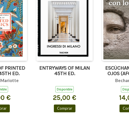
OF PRINTED
ENTRYWAYS OF MILAN
ESCÚCHAM
45TH ED.
45TH ED.
OJOS (AF
TEXTOS
-Mariotte
Bechar
nible
Disponible
Disp
00 €
25,00 €
14,
rar
Comprar
Co