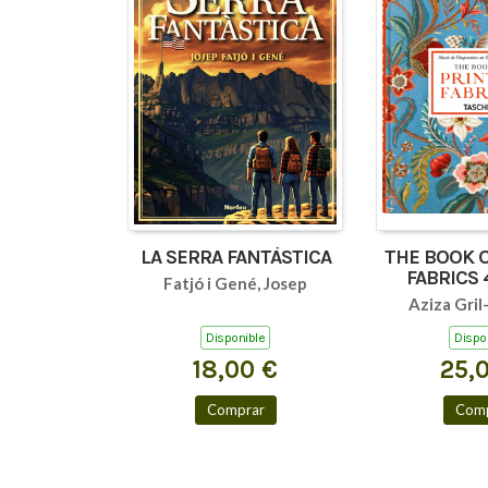
LA SERRA FANTÀSTICA
THE BOOK 
FABRICS 
Fatjó i Gené, Josep
Aziza Gril
Disponible
Dispo
18,00 €
25,
Comprar
Comp