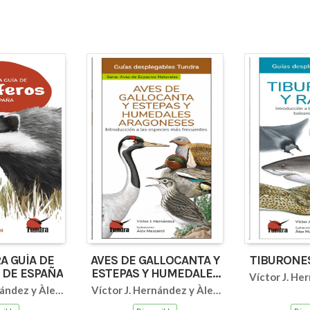
A GUÍA DE
AVES DE GALLOCANTA Y
TIBURONES
 DE ESPAÑA
ESTEPAS Y HUMEDALES
Víctor J. He
ARAGONESES 6
nández y Àlex
Víctor J. Hernández y Àlex
Mas
rell
Mascarell