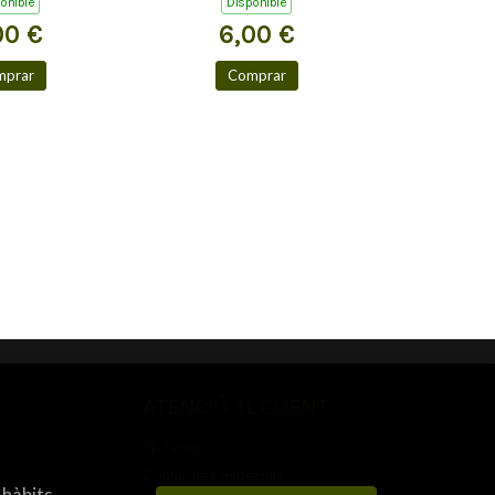
onible
Disponible
00 €
6,00 €
mprar
Comprar
ATENCIÓ AL CLIENT
Qui som
Comandes especials
 hàbits