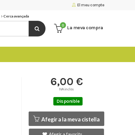
El meu compte
Cerca avançada
0
La meva compra
6,00 €
IVA inclós
Disponible
Afegir a la meva cistella
Afegir a favorits