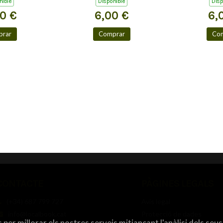
nible
Disponible
Disp
00 €
6,00 €
6,
rar
Comprar
Co
CONTACTE
PÀGINES LEGALS
(+34) 687 799 727
Avís legal
info@localbook.cat
Protecció de dades
 per millorar els nostres serveis mitjançant l'anàlisi dels seus