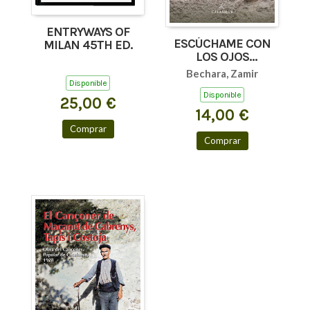
ENTRYWAYS OF
ESCÚCHAME CON
MILAN 45TH ED.
LOS OJOS
(AFORISMOS Y
Bechara, Zamir
TEXTOS BREVES)
Disponible
Disponible
25,00 €
14,00 €
Comprar
Comprar