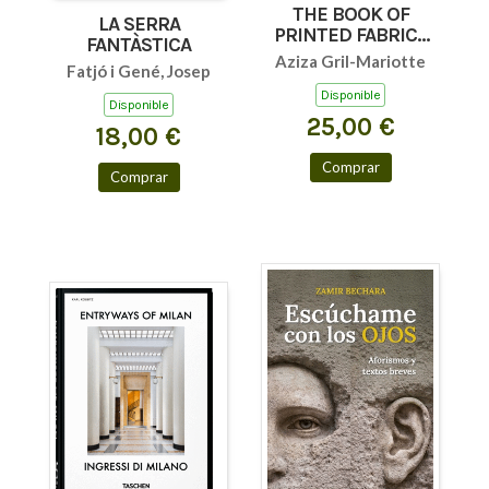
THE BOOK OF
LA SERRA
PRINTED FABRICS
FANTÀSTICA
45TH ED.
Aziza Gril-Mariotte
Fatjó i Gené, Josep
Disponible
Disponible
25,00 €
18,00 €
Comprar
Comprar