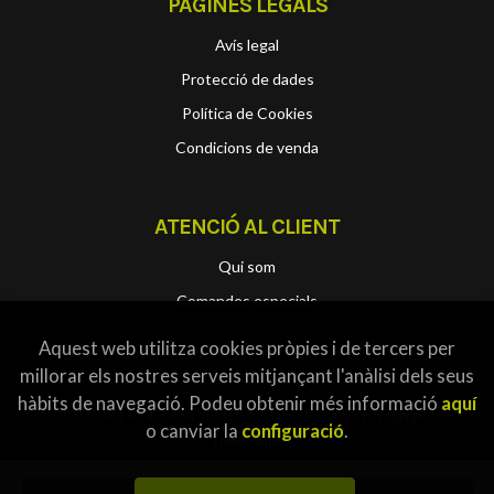
PÀGINES LEGALS
Avís legal
Protecció de dades
Política de Cookies
Condicions de venda
ATENCIÓ AL CLIENT
Qui som
Comandes especials
Aquest web utilitza cookies pròpies i de tercers per
millorar els nostres serveis mitjançant l'anàlisi dels seus
hàbits de navegació. Podeu obtenir més informació
aquí
2026 ©
Localbook
. Tots els Drets Reservats |
Grupo
o canviar la
configuració
.
Trevenque