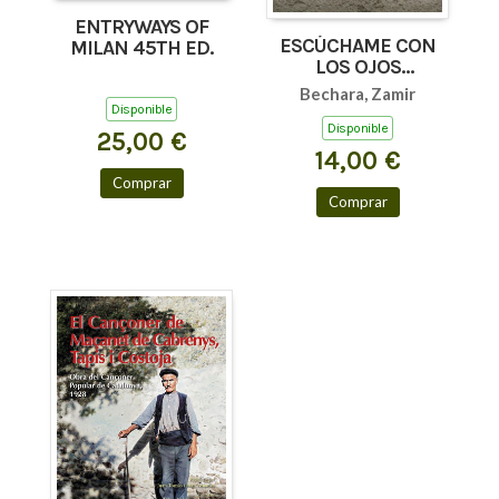
ENTRYWAYS OF
ESCÚCHAME CON
MILAN 45TH ED.
LOS OJOS
(AFORISMOS Y
Bechara, Zamir
TEXTOS BREVES)
Disponible
Disponible
25,00 €
14,00 €
Comprar
Comprar