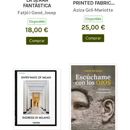
PRINTED FABRICS
FANTÀSTICA
45TH ED.
Aziza Gril-Mariotte
Fatjó i Gené, Josep
Disponible
Disponible
25,00 €
18,00 €
Comprar
Comprar