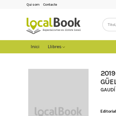
Qui som
Contacte
Inici
Llibres
2019
GÜEL
GAUDÍ
Editorial