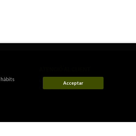
ATENCIÓ AL CLIENT
 hàbits
Qui som
Acceptar
Comandes especials