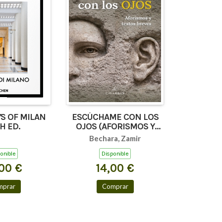
S OF MILAN
ESCÚCHAME CON LOS
H ED.
OJOS (AFORISMOS Y
TEXTOS BREVES)
Bechara, Zamir
onible
Disponible
00 €
14,00 €
mprar
Comprar