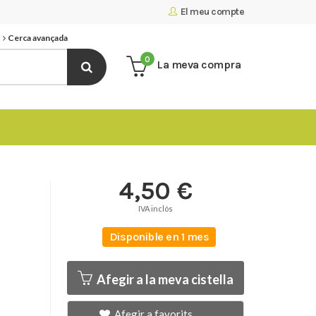
El meu compte
Cerca avançada
0
La meva compra
4,50 €
IVA inclós
Disponible en 1 mes
Afegir a la meva cistella
Afegir a favorits