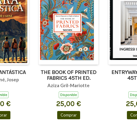
FANTÀSTICA
THE BOOK OF PRINTED
ENTRYWAY
FABRICS 45TH ED.
45T
né, Josep
Aziza Gril-Mariotte
nible
Disponible
Disp
00 €
25,00 €
25,
rar
Comprar
Co