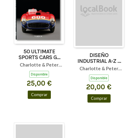
50 ULTIMATE
DISEÑO
SPORTS CARS GB
INDUSTRIAL A-Z E
(40)
Charlotte & Peter
(BU)
Charlotte & Peter
Fiell
Disponible
Fiell
Disponible
25,00 €
20,00 €
Comprar
Comprar