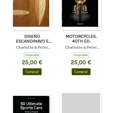
DISEÑO
MOTORCYCLES.
ESCANDINAVO E
40TH ED.
(40)
Charlotte & Peter
Charlotte & Peter
Fiell
Fiell
Disponible
Disponible
25,00 €
25,00 €
Comprar
Comprar