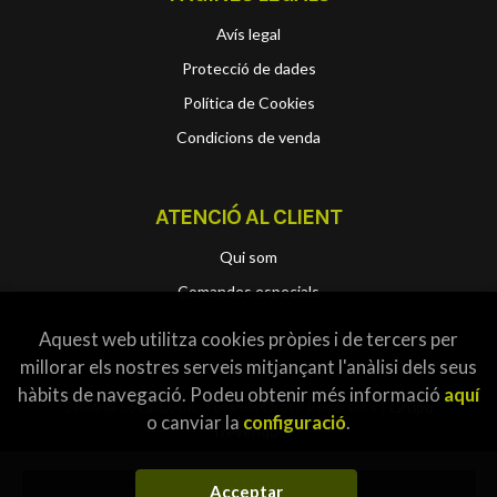
Avís legal
Protecció de dades
Política de Cookies
Condicions de venda
ATENCIÓ AL CLIENT
Qui som
Comandes especials
Aquest web utilitza cookies pròpies i de tercers per
millorar els nostres serveis mitjançant l'anàlisi dels seus
hàbits de navegació. Podeu obtenir més informació
aquí
2026 ©
Localbook
. Tots els Drets Reservats |
Grupo
o canviar la
configuració
.
Trevenque
Acceptar