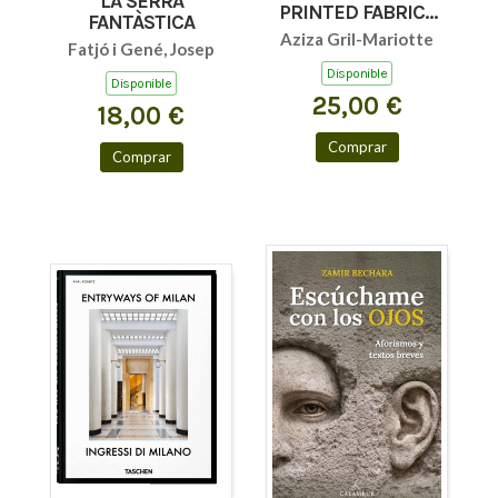
LA SERRA
PRINTED FABRICS
FANTÀSTICA
45TH ED.
Aziza Gril-Mariotte
Fatjó i Gené, Josep
Disponible
Disponible
25,00 €
18,00 €
Comprar
Comprar