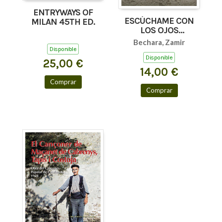
ENTRYWAYS OF
ESCÚCHAME CON
MILAN 45TH ED.
LOS OJOS
(AFORISMOS Y
Bechara, Zamir
TEXTOS BREVES)
Disponible
Disponible
25,00 €
14,00 €
Comprar
Comprar