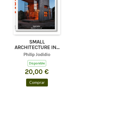
SMALL
ARCHITECTURE INT
(BU)
Philip Jodidio
Disponible
20,00 €
Comprar