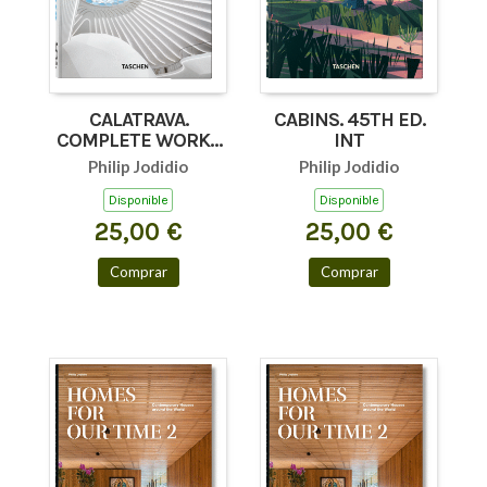
CALATRAVA.
CABINS. 45TH ED.
COMPLETE WORKS
INT
1979TODAY. 45TH
Philip Jodidio
Philip Jodidio
ED.
Disponible
Disponible
25,00 €
25,00 €
Comprar
Comprar