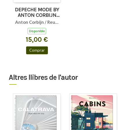
DEPECHE MODE BY
ANTON CORBIJN
GB (PO)
Anton Corbijn / Reuel
Golden
Disponible
15,00 €
Comprar
Altres llibres de l'autor